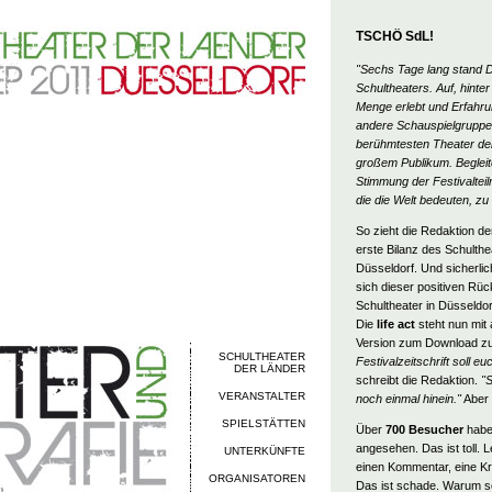
TSCHÖ SdL!
"Sechs Tage lang stand 
Schultheaters. Auf, hinte
Menge erlebt und Erfahru
andere Schauspielgruppe
berühmtesten Theater der
großem Publikum. Begleite
Stimmung der Festivalteil
die die Welt bedeuten, zu
So zieht die Redaktion de
erste Bilanz des Schulthe
Düsseldorf. Und sicherli
sich dieser positiven Rü
Schultheater in Düsseldor
Die
life act
steht nun mit 
Version zum Download zu
SCHULTHEATER
Festivalzeitschrift soll e
DER LÄNDER
schreibt die Redaktion.
"
VERANSTALTER
noch einmal hinein."
Aber
SPIELSTÄTTEN
Über
700 Besucher
habe
angesehen. Das ist toll. 
UNTERKÜNFTE
einen Kommentar, eine Kri
ORGANISATOREN
Das ist schade. Warum s