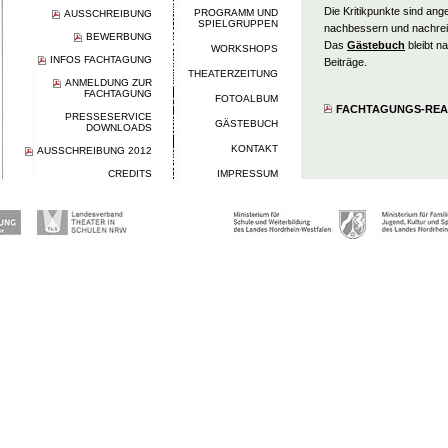
Die Kritikpunkte sind an
PROGRAMM UND
AUSSCHREIBUNG
SPIELGRUPPEN
nachbessern und nachrei
BEWERBUNG
Das
Gästebuch
bleibt na
WORKSHOPS
INFOS FACHTAGUNG
Beiträge.
THEATERZEITUNG
ANMELDUNG ZUR
FACHTAGUNG
FOTOALBUM
FACHTAGUNGS-READE
PRESSESERVICE
GÄSTEBUCH
DOWNLOADS
KONTAKT
AUSSCHREIBUNG 2012
CREDITS
IMPRESSUM