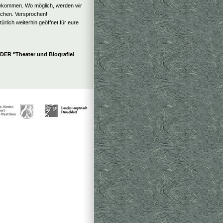
gekommen. Wo möglich, werden wir
chen. Versprochen!
türlich weiterhin geöffnet für eure
R "Theater und Biografie!
Seite merken