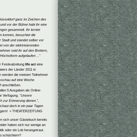
Düsseldorf ganz im Zeichen des
r und vor der Bühne habt ihr eine
ngen gesammelt. Ihr lerntet
n kennen, besuchtet die
 Stadt und standet selber vor
t von der elektrisierenden
nehmer seid ihr auf den Brettern,
 Höchstform aufgelaufen ..."
r Festivalzeitung
life act
eine
aters der Länder 2011 in
ch werden die meisten Teilnehmer
ckschau auf eine Woche
f anschließen.
allen 5 Ausgaben als Online-
r Verfügung.
"Unsere
uch zur Erinnerung dienen."
,
Schaut doch in ein paar Tagen
 gern! > THEATERZEITUNG
n sich unser Gästebuch bereits
Leider haben sich nur wenige an
tik oder ein Lob herangetraut.
o schüchtern?